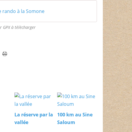
e rando à la Somone
r GPX à tèlècharger
La réserve par la
100 km au Sine
vallée
Saloum