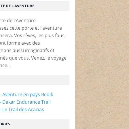
RTE DE L'AVENTURE
ssez cette porte et l’aventure
era. Vos rêves, les plus fous,
nt forme avec des
ons aussi imaginatifs et
nés que vous. Venez, le voyage
nce…
- Aventure en pays Bedik
- Dakar Endurance Trail
 Le Trail des Acacias
ORIES