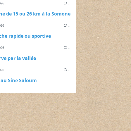
026
…
ne de 15 ou 26 km à la Somone
026
…
he rapide ou sportive
026
…
rve par la vallée
026
…
 au Sine Saloum