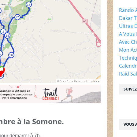
Rando 
Dakar T
Ultras 
A Vous 
Avec Ch
Mon Act
Techni
Calendr
Raid Sa
SUIVE
bre à la Somone.
VOUS A
pour démarrer à 7h.