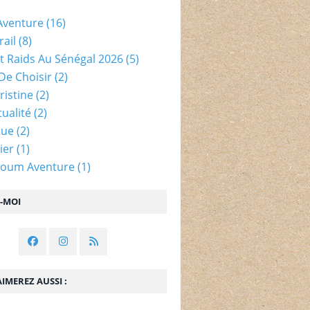
Aventure
(16)
rail
(8)
Et Raids Au Sénégal 2026
(5)
De Choisir
(2)
ristine
(2)
ualité
(2)
que
(2)
ier
(1)
loum Aventure
(1)
Z-MOI
IMEREZ AUSSI :