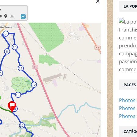
LA PO
Franchi
commenc
prendro
compagn
passion
comme
PAGES
Photos 
Photos 
Photos -
CATÉG