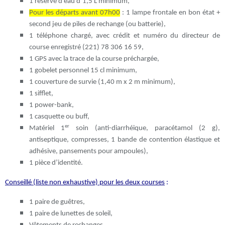
1 réserve d’eau d’1,5 L minimum,
Pour les départs avant 07h00
: 1
lampe frontale en bon état +
second jeu de piles de rechange (ou batterie),
1 téléphone chargé, avec crédit et numéro du directeur de
course enregistré (221) 78 306 16 59,
1 GPS avec la trace de la course préchargée,
1 gobelet personnel 15 cl minimum,
1 couverture de survie (1,40 m x 2 m minimum),
1 sifflet,
1 power-bank,
1 casquette ou buff,
er
Matériel 1
soin (anti-diarrhéique, paracétamol (2 g),
antiseptique, compresses, 1 bande de contention élastique et
adhésive, pansements pour ampoules),
1 pièce d’identité.
Conseillé (liste non exhaustive) pour les deux courses
:
1 paire de guêtres,
1 paire de lunettes de soleil,