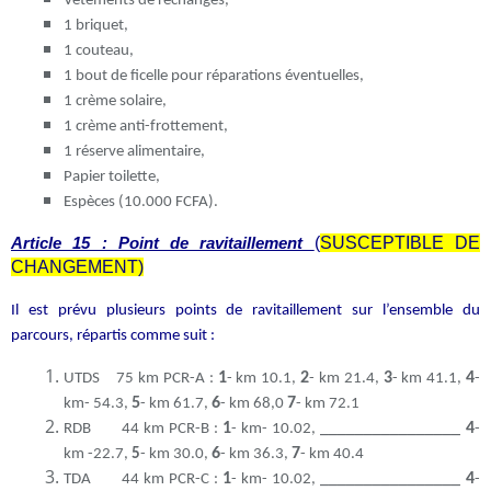
Vêtements de rechanges,
1 briquet,
1 couteau,
1 bout de ficelle pour réparations éventuelles,
1 crème solaire,
1 crème anti-frottement,
1 réserve alimentaire,
Papier toilette,
Espèces (10.000 FCFA).
(
SUSCEPTIBLE DE
Article 15 : Point de ravitaillement
CHANGEMENT)
Il est prévu plusieurs points de ravitaillement sur l’ensemble du
parcours, répartis comme suit :
1
2
3
4
UTDS 75 km PCR-A :
- km 10.1,
- km 21.4,
- km 41.1,
-
5
6
7
km- 54.3,
- km 61.7,
- km 68,0
- km 72.1
1
________________
4
RDB 44 km PCR-B :
- km- 10.02,
-
6
7
km -22.7,
5
- km 30.0,
- km 36.3,
- km 40.4
1
________________
4
TDA 44 km PCR-C :
- km- 10.02,
-